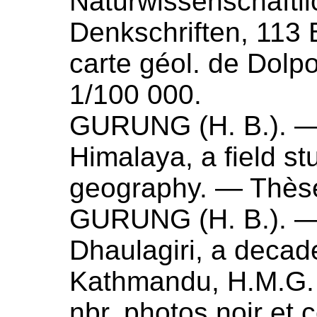
Naturwissenschaftli
Denkschriften, 113
carte géol. de Dolp
1/100 000.
GURUNG (
H. B.
). 
Himalaya, a field st
geography
. — Thès
GURUNG (
H. B.
). 
Dhaulagiri, a decad
Kathmandu, H.M.G.
nbr. photos noir et co