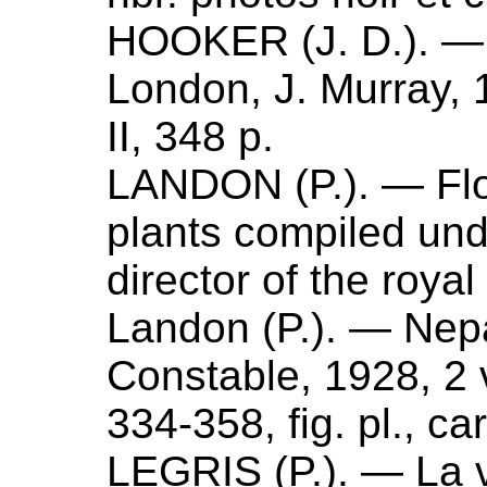
HOOKER (
J. D.
). 
London, J. Murray,
II, 348 p.
LANDON (
P.
). —
Flo
plants compiled unde
director of the roya
Landon (P.). — Nep
Constable,
1928
, 2 
334-358, fig. pl., ca
LEGRIS (
P.
). —
La 