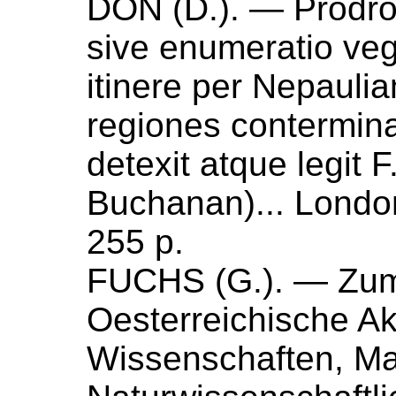
DON (
D.
). —
Prodro
sive enumeratio veg
itinere per Nepaulia
regiones contermin
detexit atque legit F
Buchanan)... Londo
255 p.
FUCHS (
G.
). —
Zum
Oesterreichische A
Wissenschaften, Ma