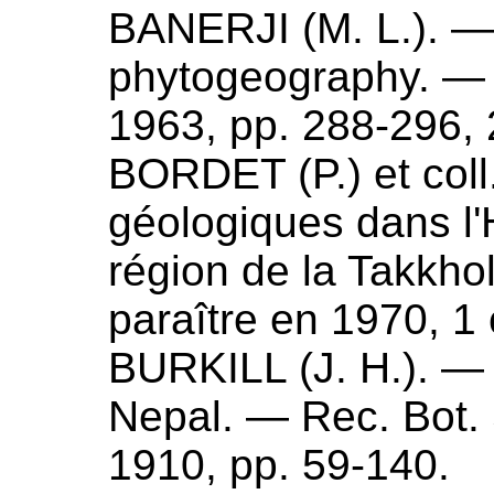
BANERJI (
M. L.
). 
phytogeography
. — 
1963
, pp. 288-296, 2 
BORDET (
P.
) et co
géologiques dans l
région de la Takkho
paraître en
1970
, 1
BURKILL (
J. H.
). 
Nepal
. — Rec. Bot. 
1910, pp. 59-140.