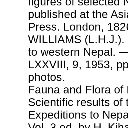
figures of selected 
published at the Asi
Press. London,
182
WILLIAMS (
L.H.J.
)
to western Nepal
. —
LXXVIII, 9,
1953
, p
photos.
Fauna and Flora of
Scientific results o
Expeditions to Nep
Vol. 3 ed. by H. Ki