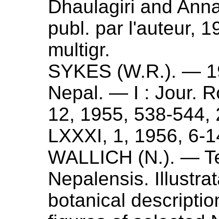
Dhaulagiri and Ann
publ. par l'auteur,
1
multigr.
SYKES (
W.R.
). —
1
Nepal
. — I : Jour. 
12, 1955, 538-544, 2 
LXXXI, 1,
1956
, 6-1
WALLICH (
N.
). —
T
Nepalensis
. Illustr
botanical descriptio