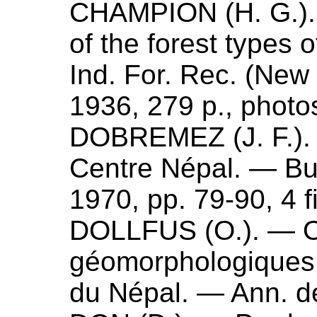
CHAMPION (
H. G.
)
of the forest types 
Ind. For. Rec. (New Se
1936
, 279 p., photo
DOBREMEZ (
J. F.
)
Centre Népal
. — Bul
1970
, pp. 79-90, 4 fi
DOLLFUS (
O.
). —
O
géomorphologiques 
du Népal
. — Ann. d