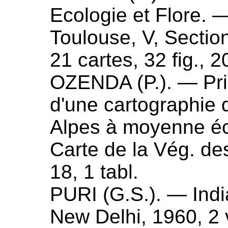
Ecologie et Flore
. —
Toulouse, V, Section 
21 cartes, 32 fig., 2
OZENDA (
P.
). —
Pr
d'une cartographie 
Alpes à moyenne éc
Carte de la Vég. des
18, 1 tabl.
PURI (
G.S.
). —
Ind
New Delhi,
1960
, 2